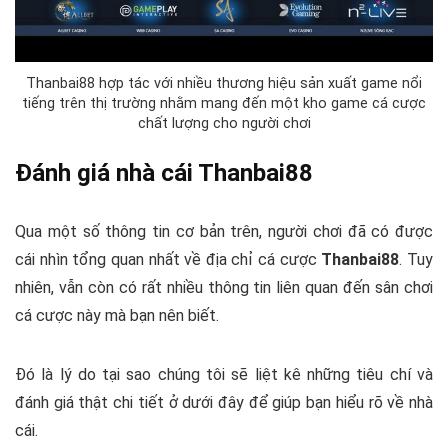
Thanbai88 hợp tác với nhiều thương hiệu sản xuất game nổi
tiếng trên thị trường nhằm mang đến một kho game cá cược
chất lượng cho người chơi
Đánh giá nhà cái Thanbai88
Qua một số thông tin cơ bản trên, người chơi đã có được
cái nhìn tổng quan nhất về địa chỉ cá cược
Thanbai88
. Tuy
nhiên, vẫn còn có rất nhiều thông tin liên quan đến sân chơi
cá cược này mà bạn nên biết.
Đó là lý do tại sao chúng tôi sẽ liệt kê những tiêu chí và
đánh giá thật chi tiết ở dưới đây để giúp bạn hiểu rõ về nhà
cái.