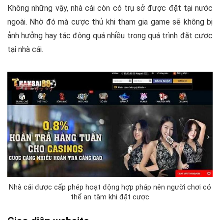
Không những vậy, nhà cái còn có trụ sở được đặt tại nước
ngoài. Nhờ đó mà cược thủ khi tham gia game sẽ không bị
ảnh hưởng hay tác động quá nhiều trong quá trình đặt cược
tại nhà cái.
Nhà cái được cấp phép hoạt động hợp pháp nên người chơi có
thể an tâm khi đặt cược