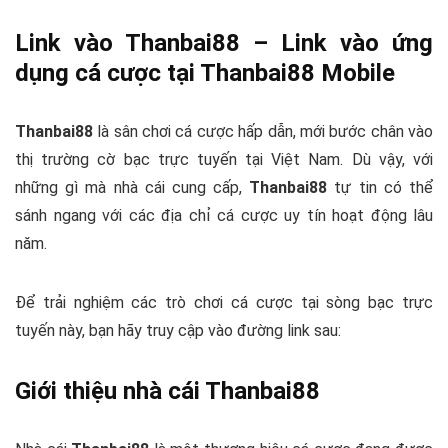
Link vào Thanbai88 – Link vào ứng
dụng cá cược tại Thanbai88 Mobile
Thanbai88
là sân chơi cá cược hấp dẫn, mới bước chân vào
thị trường cờ bạc trực tuyến tại Việt Nam. Dù vậy, với
những gì mà nhà cái cung cấp,
Thanbai88
tự tin có thể
sánh ngang với các địa chỉ cá cược uy tín hoạt động lâu
năm.
Để trải nghiệm các trò chơi cá cược tại sòng bạc trực
tuyến này, bạn hãy truy cập vào đường link sau:
Giới thiệu nhà cái Thanbai88