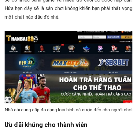
Hứa hẹn đây sẽ là sân chơi không khiến bạn phải thất vọng
một chút nào đâu đó nhé.
Nhà cái cung cấp đa dạng loại hình cá cược đến cho người chơi
Ưu đãi khủng cho thành viên