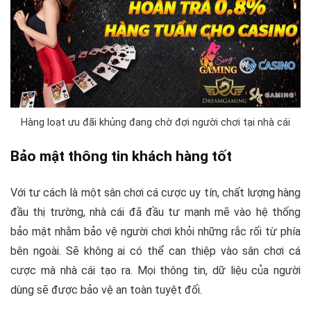
Hàng loạt ưu đãi khủng đang chờ đợi người chơi tại nhà cái
Bảo mật thông tin khách hàng tốt
Với tư cách là một sân chơi cá cược uy tín, chất lượng hàng
đầu thị trường, nhà cái đã đầu tư mạnh mẽ vào hệ thống
bảo mật nhằm bảo vệ người chơi khỏi những rắc rối từ phía
bên ngoài. Sẽ không ai có thể can thiệp vào sân chơi cá
cược mà nhà cái tạo ra. Mọi thông tin, dữ liệu của người
dùng sẽ được bảo vệ an toàn tuyệt đối.