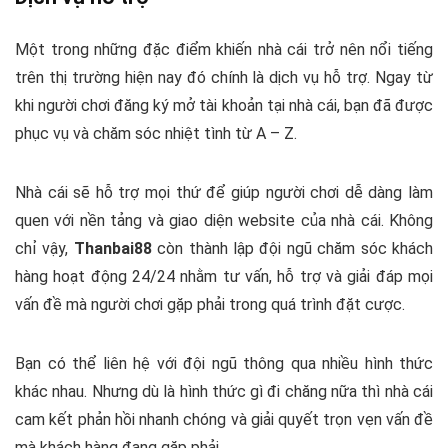
Một trong những đặc điểm khiến nhà cái trở nên nổi tiếng
trên thị trường hiện nay đó chính là dịch vụ hỗ trợ. Ngay từ
khi người chơi đăng ký mở tài khoản tại nhà cái, bạn đã được
phục vụ và chăm sóc nhiệt tình từ A – Z.
Nhà cái sẽ hỗ trợ mọi thứ để giúp người chơi dễ dàng làm
quen với nền tảng và giao diện website của nhà cái. Không
chỉ vậy,
Thanbai88
còn thành lập đội ngũ chăm sóc khách
hàng hoạt động 24/24 nhằm tư vấn, hỗ trợ và giải đáp mọi
vấn đề mà người chơi gặp phải trong quá trình đặt cược.
Bạn có thể liên hệ với đội ngũ thông qua nhiều hình thức
khác nhau. Nhưng dù là hình thức gì đi chăng nữa thì nhà cái
cam kết phản hồi nhanh chóng và giải quyết trọn vẹn vấn đề
mà khách hàng đang gặp phải.