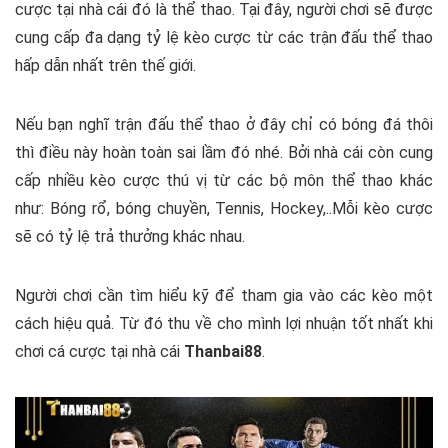
cược tại nhà cái đó là thể thao. Tại đây, người chơi sẽ được
cung cấp đa dạng tỷ lệ kèo cược từ các trận đấu thể thao
hấp dẫn nhất trên thế giới.
Nếu bạn nghĩ trận đấu thể thao ở đây chỉ có bóng đá thôi
thì điều này hoàn toàn sai lầm đó nhé. Bởi nhà cái còn cung
cấp nhiều kèo cược thú vị từ các bộ môn thể thao khác
như: Bóng rổ, bóng chuyền, Tennis, Hockey,..Mỗi kèo cược
sẽ có tỷ lệ trả thưởng khác nhau.
Người chơi cần tìm hiểu kỹ để tham gia vào các kèo một
cách hiệu quả. Từ đó thu về cho mình lợi nhuận tốt nhất khi
chơi cá cược tại nhà cái
Thanbai88
.