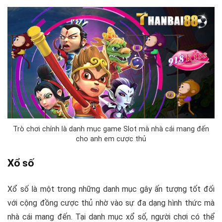
Trò chơi chính là danh mục game Slot mà nhà cái mang đến
cho anh em cược thủ
Xổ số
Xổ số là một trong những danh mục gây ấn tượng tốt đối
với cộng đồng cược thủ nhờ vào sự đa dạng hình thức mà
nhà cái mang đến. Tại danh mục xổ số, người chơi có thể