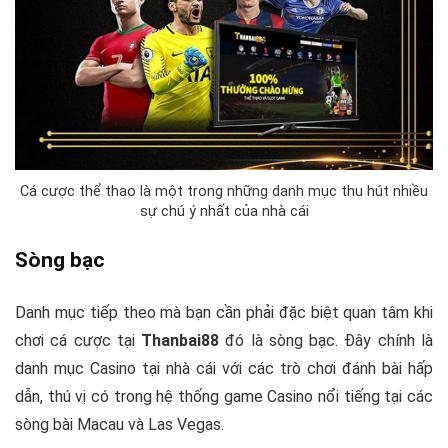
Cá cược thể thao là một trong những danh mục thu hút nhiều
sự chú ý nhất của nhà cái
Sòng bạc
Danh mục tiếp theo mà bạn cần phải đặc biệt quan tâm khi
chơi cá cược tại
Thanbai88
đó là sòng bạc. Đây chính là
danh mục Casino tại nhà cái với các trò chơi đánh bài hấp
dẫn, thú vị có trong hệ thống game Casino nổi tiếng tại các
sòng bài Macau và Las Vegas.