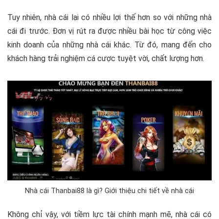
Tuy nhiên, nhà cái lại có nhiều lợi thế hơn so với những nhà
cái đi trước. Đơn vị rút ra được nhiều bài học từ công việc
kinh doanh của những nhà cái khác. Từ đó, mang đến cho
khách hàng trải nghiệm cá cược tuyệt vời, chất lượng hơn.
Nhà cái Thanbai88 là gì? Giới thiệu chi tiết về nhà cái
Không chỉ vậy, với tiềm lực tài chính mạnh mẽ, nhà cái có