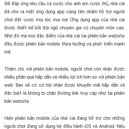
Để đáp ứng nhu cầu cá cược cho anh em cược thủ, nhà cái
đã cho ra mắt ứng dụng app cùng tên nhằm hỗ trợ người
chơi đặt cược mọi lúc mọi nơi. Ứng dụng app của nhà cái
được thiết kế bởi đội ngũ chuyên gia có chuyên môn cao.
Nhờ đó mà mọi đặc điểm của nhà cái tại phiên bản website
đều được phiên bản mobile thừa hưởng và phát triển mạnh
mẽ.
Thậm chí, với phiên bản mobile, người chơi còn nhận được
nhiều phần quà hấp dẫn và nhiều lợi ích hơn so với phiên bản
web. Bạn sẽ có cơ hội nhận được khuyến mãi hấp dẫn và
đặc biệt là không bị chặn đường link truy cập như tại phiên
bản website.
Hiện phiên bản mobile của nhà cái đang hỗ trợ cho những
người chơi đang sử dụng hệ điều hành iOS và Android. Nếu