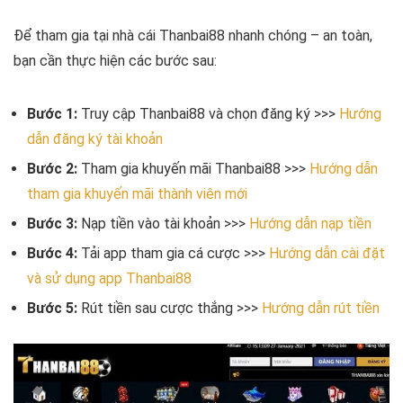
Để tham gia tại nhà cái Thanbai88 nhanh chóng – an toàn,
bạn cần thực hiện các bước sau:
Bước 1:
Truy cập Thanbai88 và chọn đăng ký >>>
Hướng
dẫn đăng ký tài khoản
Bước 2:
Tham gia khuyến mãi Thanbai88 >>>
Hướng dẫn
tham gia khuyến mãi thành viên mới
Bước 3:
Nạp tiền vào tài khoản >>>
Hướng dẫn nạp tiền
Bước 4:
Tải app tham gia cá cược >>>
Hướng dẫn cài đặt
và sử dụng app Thanbai88
Bước 5:
Rút tiền sau cược thắng >>>
Hướng dẫn rút tiền