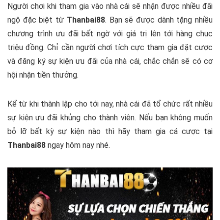
Người chơi khi tham gia vào nhà cái sẽ nhận được nhiều đãi
ngộ đặc biệt từ
Thanbai88
. Bạn sẽ được dành tặng nhiều
chương trình ưu đãi bất ngờ với giá trị lên tới hàng chục
triệu đồng. Chỉ cần người chơi tích cực tham gia đặt cược
và đăng ký sự kiện ưu đãi của nhà cái, chắc chắn sẽ có cơ
hội nhận tiền thưởng.
Kể từ khi thành lập cho tới nay, nhà cái đã tổ chức rất nhiều
sự kiện ưu đãi khủng cho thành viên. Nếu bạn không muốn
bỏ lỡ bất kỳ sự kiện nào thì hãy tham gia cá cược tại
Thanbai88
ngay hôm nay nhé.