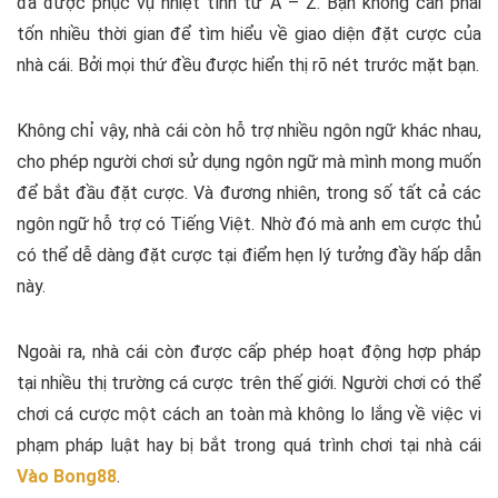
đã được phục vụ nhiệt tình từ A – Z. Bạn không cần phải
tốn nhiều thời gian để tìm hiểu về giao diện đặt cược của
nhà cái. Bởi mọi thứ đều được hiển thị rõ nét trước mặt bạn.
Không chỉ vậy, nhà cái còn hỗ trợ nhiều ngôn ngữ khác nhau,
cho phép người chơi sử dụng ngôn ngữ mà mình mong muốn
để bắt đầu đặt cược. Và đương nhiên, trong số tất cả các
ngôn ngữ hỗ trợ có Tiếng Việt. Nhờ đó mà anh em cược thủ
có thể dễ dàng đặt cược tại điểm hẹn lý tưởng đầy hấp dẫn
này.
Ngoài ra, nhà cái còn được cấp phép hoạt động hợp pháp
tại nhiều thị trường cá cược trên thế giới. Người chơi có thể
chơi cá cược một cách an toàn mà không lo lắng về việc vi
phạm pháp luật hay bị bắt trong quá trình chơi tại nhà cái
Vào Bong88
.