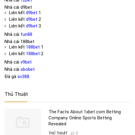
Nhà cái
d9bet
Liên kết
d9bet
1
Liên kết
d9bet
2
Liên kết
d9bet
3
Nhà cái
fun88
Nhà cái
188bet
Liên kết
188bet
1
Liên kết
188bet
2
Nhà cái
v9bet
Nhà cái
sbobet
Đá gà
sv388
Thủ Thuật
The Facts About 1xbet com Betting
Company. Online Sports Betting
Revealed
THỦ THUẬT
0