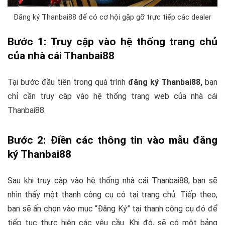
Đăng ký Thanbai88 để có cơ hội gặp gỡ trực tiếp các dealer
Bước 1: Truy cập vào hệ thống trang chủ
của nhà cái Thanbai88
Tại bước đầu tiên trong quá trình
đăng ký Thanbai88,
bạn
chỉ cần truy cập vào hệ thống trang web của nhà cái
Thanbai88.
Bước 2: Điền các thông tin vào mẫu đăng
ký Thanbai88
Sau khi truy cập vào hệ thống nhà cái Thanbai88, bạn sẽ
nhìn thấy một thanh công cụ có tại trang chủ. Tiếp theo,
bạn sẽ ấn chọn vào mục “Đăng Ký” tại thanh công cụ đó để
tiếp tục thực hiện các yêu cầu. Khi đó, sẽ có một bảng