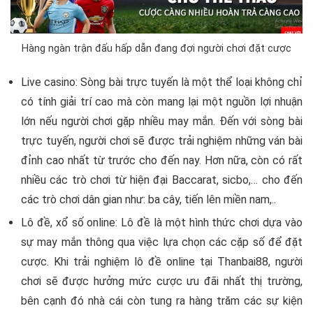
Hàng ngàn trận đấu hấp dẫn đang đợi người chơi đặt cược
Live casino: Sòng bài trực tuyến là một thể loại không chỉ
có tính giải trí cao mà còn mang lại một nguồn lợi nhuận
lớn nếu người chơi gặp nhiều may mắn. Đến với sòng bài
trực tuyến, người chơi sẽ được trải nghiệm những ván bài
đỉnh cao nhất từ trước cho đến nay. Hơn nữa, còn có rất
nhiều các trò chơi từ hiện đại Baccarat, sicbo,… cho đến
các trò chơi dân gian như: ba cây, tiến lên miền nam,..
Lô đề, xổ số online: Lô đề là một hình thức chơi dựa vào
sự may mắn thông qua việc lựa chọn các cặp số để đặt
cược. Khi trải nghiệm lô đề online tại Thanbai88, người
chơi sẽ được hưởng mức cược ưu đãi nhất thị trường,
bên cạnh đó nhà cái còn tung ra hàng trăm các sự kiện