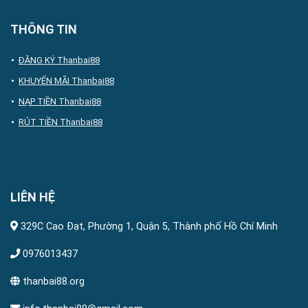
THÔNG TIN
ĐĂNG KÝ Thanbai88
KHUYẾN MÃI Thanbai88
NẠP TIỀN Thanbai88
RÚT TIỀN Thanbai88
LIÊN HỆ
329C Cao Đạt, Phường 1, Quận 5, Thành phố Hồ Chí Minh
0976013437
thanbai88.org