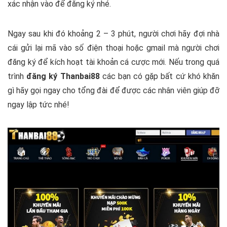
xác nhận vào để đăng ký nhé.
Ngay sau khi đó khoảng 2 – 3 phút, người chơi hãy đợi nhà
cái gửi lại mã vào số điện thoại hoặc gmail mà người chơi
đăng ký để kích hoạt tài khoản cá cược mới. Nếu trong quá
trình
đăng ký Thanbai88
các bạn có gặp bất cứ khó khăn
gì hãy gọi ngay cho tổng đài để được các nhân viên giúp đỡ
ngay lập tức nhé!