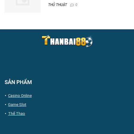
THỦ THUẬT
0
SẢN PHẨM
Casino Online
Game Slot
Thể Thao