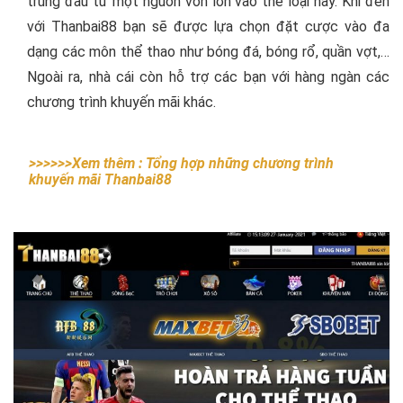
trung đầu tư một nguồn vốn lớn vào thể loại này. Khi đến
với Thanbai88 bạn sẽ được lựa chọn đặt cược vào đa
dạng các môn thể thao như bóng đá, bóng rổ, quần vợt,…
Ngoài ra, nhà cái còn hỗ trợ các bạn với hàng ngàn các
chương trình khuyến mãi khác.
>>>>>>Xem thêm :
Tổng hợp những chương trình
khuyến mãi Thanbai88