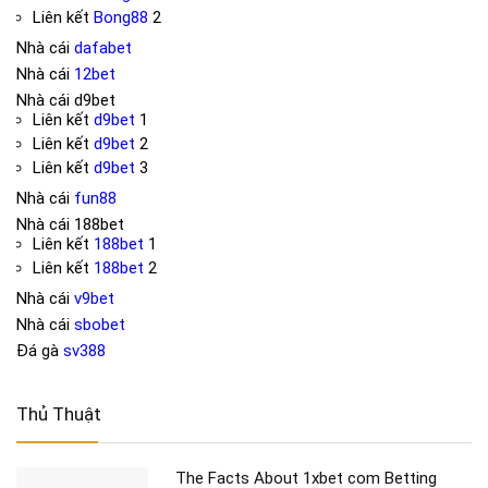
Liên kết
Bong88
2
Nhà cái
dafabet
Nhà cái
12bet
Nhà cái
d9bet
Liên kết
d9bet
1
Liên kết
d9bet
2
Liên kết
d9bet
3
Nhà cái
fun88
Nhà cái
188bet
Liên kết
188bet
1
Liên kết
188bet
2
Nhà cái
v9bet
Nhà cái
sbobet
Đá gà
sv388
Thủ Thuật
The Facts About 1xbet com Betting