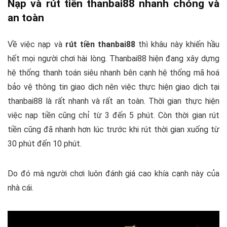
Nạp và rút tiền thanbai88 nhanh chóng và
an toàn
Về việc nạp và
rút tiền thanbai88
thì khâu này khiến hầu
hết mọi người chơi hài lòng. Thanbai88 hiện đang xây dựng
hệ thống thanh toán siêu nhanh bên cạnh hệ thống mã hoá
bảo vệ thông tin giao dịch nên việc thực hiện giao dịch tại
thanbai88 là rất nhanh và rất an toàn. Thời gian thực hiện
việc nạp tiền cũng chỉ từ 3 đến 5 phút. Còn thời gian rút
tiền cũng đã nhanh hơn lúc trước khi rút thời gian xuống từ
30 phút đến 10 phút.
Do đó mà người chơi luôn đánh giá cao khía cạnh này của
nhà cái.