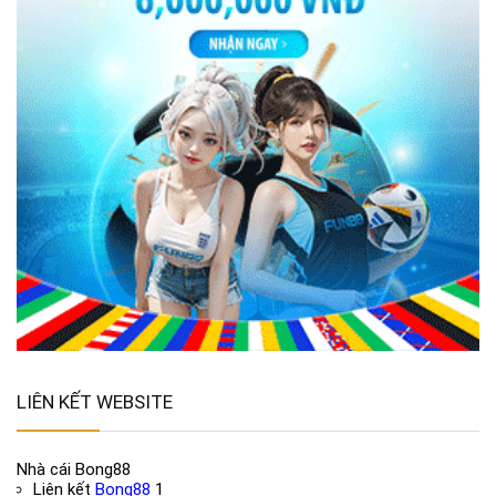
LIÊN KẾT WEBSITE
Nhà cái
Bong88
Liên kết
Bong88
1