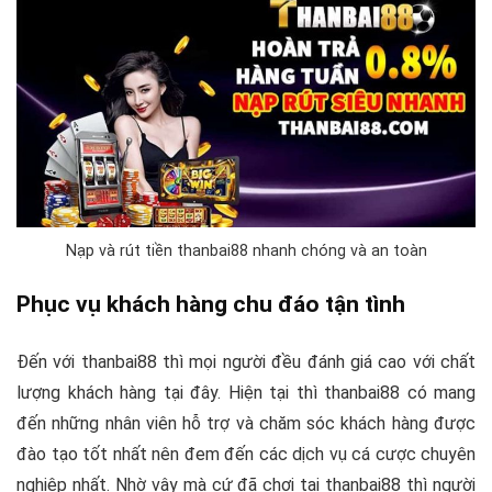
Nạp và rút tiền thanbai88 nhanh chóng và an toàn
Phục vụ khách hàng chu đáo tận tình
Đến với thanbai88 thì mọi người đều đánh giá cao với chất
lượng khách hàng tại đây. Hiện tại thì thanbai88 có mang
đến những nhân viên hỗ trợ và chăm sóc khách hàng được
đào tạo tốt nhất nên đem đến các dịch vụ cá cược chuyên
nghiệp nhất. Nhờ vậy mà cứ đã chơi tại thanbai88 thì người