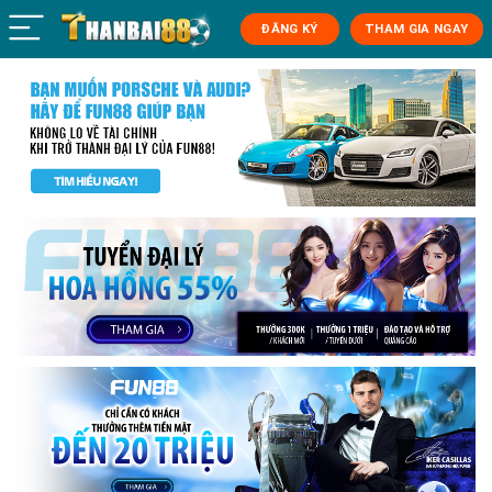
ĐĂNG KÝ
THAM GIA NGAY