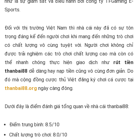
như là sự giám sát và điều hành bởi công ty TFGaming E-
Sports.
Đối với thị trường Việt Nam thì nhà cái này đã có sự tôn
trọng đáng kể đến người chơi khi mang đến những trò chơi
có chất lượng vô cùng tuyệt vời. Người chơi không chỉ
được trải nghiệm các trò chơi chất lượng cao mà còn có
thể nhanh chóng thực hiện giao dịch như
rút tiền
thanbai88
dễ dàng hay nạp tiền cũng vô cùng đơn giản. Do
đó mà cộng đồng cược thủ Việt đăng ký chơi cá cược tại
thanbai88.org
ngày càng đông.
Dưới đây là điểm đánh giá tổng quan về nhà cái thanbai88:
Điểm trung bình: 8.5/10
Chất lượng trò chơi: 8.0/10