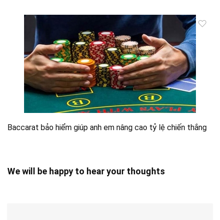
Baccarat bảo hiểm giúp anh em nâng cao tỷ lệ chiến thắng
We will be happy to hear your thoughts