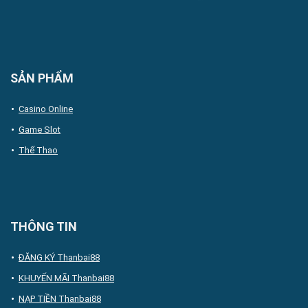
SẢN PHẨM
Casino Online
Game Slot
Thể Thao
THÔNG TIN
ĐĂNG KÝ Thanbai88
KHUYẾN MÃI Thanbai88
NẠP TIỀN Thanbai88