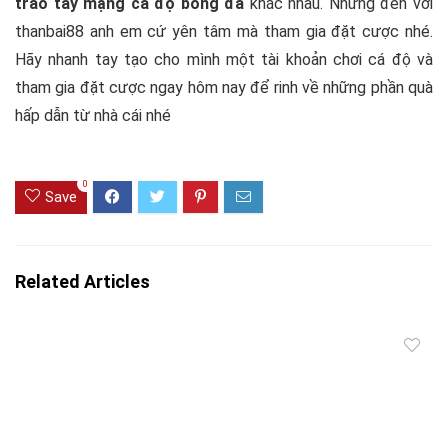
trao tay mạng cá độ bóng đá
khác nhau. Nhưng đến với
thanbai88 anh em cứ yên tâm mà tham gia đặt cược nhé.
Hãy nhanh tay tạo cho mình một tài khoản chơi cá độ và
tham gia đặt cược ngay hôm nay để rinh về những phần quà
hấp dẫn từ nhà cái nhé
0
Save
Related Articles