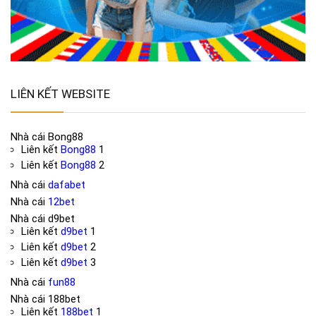
LIÊN KẾT WEBSITE
Nhà cái
Bong88
Liên kết
Bong88
1
Liên kết
Bong88
2
Nhà cái
dafabet
Nhà cái
12bet
Nhà cái
d9bet
Liên kết
d9bet
1
Liên kết
d9bet
2
Liên kết
d9bet
3
Nhà cái
fun88
Nhà cái
188bet
Liên kết
188bet
1