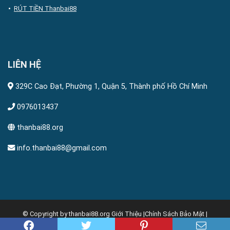
RÚT TIỀN Thanbai88
LIÊN HỆ
329C Cao Đạt, Phường 1, Quận 5, Thành phố Hồ Chí Minh
0976013437
thanbai88.org
info.thanbai88@gmail.com
© Copyright by thanbai88.org
Giới Thiệu
|
Chính Sách Bảo Mật
|
Liên Hệ