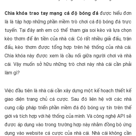
Chìa khóa trao tay mạng cá độ bóng đá
được hiểu đơn
là là tập hợp những phần mềm trò chơi cá độ bóng đá trực
tuyến. Tại đây anh em có thể tham gia soi kèo và lựa chọn
kèo thơm để ăn tiền của nhà cái. Có rất nhiều giải đấu, trận
đấu, kèo thơm được tổng hợp trên hệ thống của nhà cái.
Chìa khóa này được xem là cầu nối giữa người chơi và nhà
cái. Vậy muốn sở hữu những trò chơi này nhà cái cần phải
làm gì?
Việc đầu tiên là nhà cái cần xây dựng một kế hoạch thiết kế
giao diện trang chủ cá cược. Sau đó liên hệ với các nhà
cung cấp pháp triển phần mềm đá độ bóng uy tín trên thế
giới và tích hợp với hệ thống của mình. Và công nghệ API sẽ
được áp dụng vào trong trường hợp này nhằm đồng bộ ứng
dụng vào website cá cược của nhà cái. Nhà cái không cần