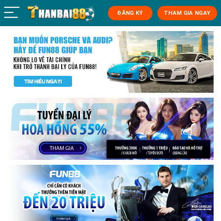
ĐĂNG KÝ
THAM GIA NGAY