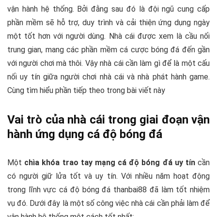
vận hành hệ thống. Bởi đằng sau đó là đội ngũ cung cấp
phần mềm sẽ hỗ trợ, duy trình và cải thiện ứng dụng ngày
một tốt hơn với người dùng. Nhà cái được xem là cầu nối
trung gian, mang các phần mềm cá cược bóng đá đến gần
với người chơi mà thôi. Vậy nhà cái cần làm gì để là một cấu
nối uy tín giữa người chơi nhà cái và nhà phát hành game.
Cùng tìm hiểu phần tiếp theo trong bài viết này
Vai trò của nhà cái trong giai đoạn vận
hành ứng dụng cá độ bóng đá
Một
chìa khóa trao tay mạng cá độ bóng đá uy tín
cần
có người giữ lửa tốt và uy tín. Với nhiều năm hoạt động
trong lĩnh vực cá độ bóng đá thanbai88 đã làm tốt nhiệm
vụ đó. Dưới đây là một số công việc nhà cái cần phải làm để
vận hành hệ thống một cách tốt nhất: