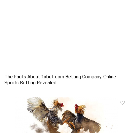
The Facts About 1xbet com Betting Company. Online
Sports Betting Revealed