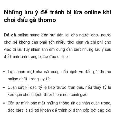
Những lưu ý để tránh bị lừa online khi
chơi đấu gà thomo
Đá gà
online mang đến sự tiện lợi cho người chơi, người
chơi sẽ không cần phải tốn nhiều thời gian và chi phí cho
việc đi lại. Tuy nhiên anh em cũng cần biết những lưu ý sau
để tránh tình trạng bị lừa đảo online:
Lựa chọn một nhà cái cung cấp dịch vụ đấu gà thomo
online chất lượng, uy tín
Quan sát kĩ các tỷ lệ kèo trước trận đấu, nếu thấy tỷ lệ
kèo quá chênh lệch thì anh em nên cảnh giác
Cần tự mình bảo mật những thông tin cá nhân quan trọng,
đặc biệt là số tài khoản để tránh bị đánh cắp bới các đối