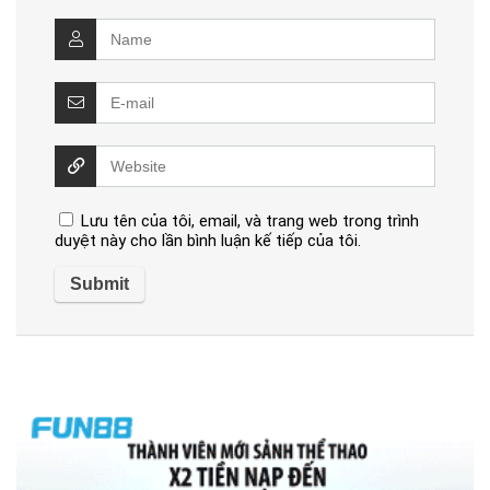
Lưu tên của tôi, email, và trang web trong trình
duyệt này cho lần bình luận kế tiếp của tôi.