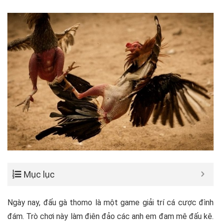
Mục lục
Ngày nay, đấu gà thomo là một game giải trí cá cược đình
đám. Trò chơi này làm điên đảo các anh em đam mê đấu kê.