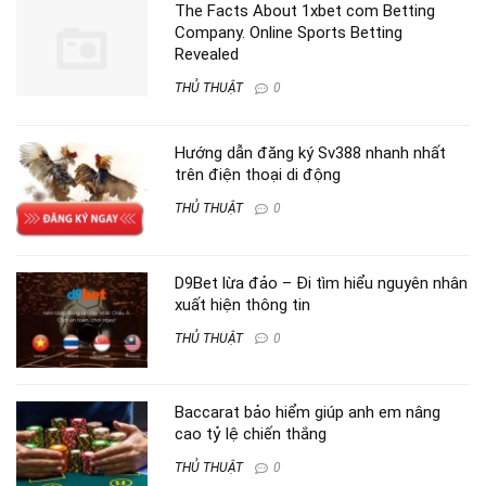
The Facts About 1xbet com Betting
Company. Online Sports Betting
Revealed
THỦ THUẬT
0
Hướng dẫn đăng ký Sv388 nhanh nhất
trên điện thoại di động
THỦ THUẬT
0
D9Bet lừa đảo – Đi tìm hiểu nguyên nhân
xuất hiện thông tin
THỦ THUẬT
0
Baccarat bảo hiểm giúp anh em nâng
cao tỷ lệ chiến thắng
THỦ THUẬT
0