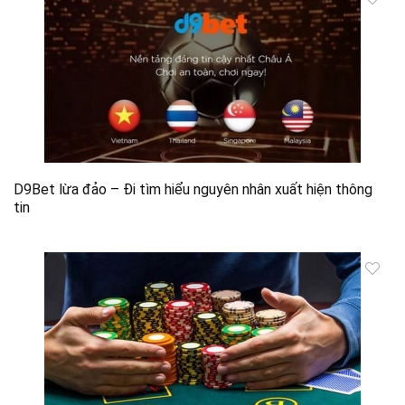
D9Bet lừa đảo – Đi tìm hiểu nguyên nhân xuất hiện thông
tin