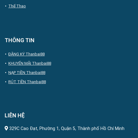
Thể Thao
THÔNG TIN
ĐĂNG KÝ Thanbai88
KHUYẾN MÃI Thanbai88
NẠP TIỀN Thanbai88
RÚT TIỀN Thanbai88
LIÊN HỆ
329C Cao Đạt, Phường 1, Quận 5, Thành phố Hồ Chí Minh