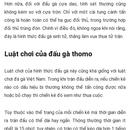
Hơn nữa, đối với đấu gà cựa dao, tính sát thương cũng
không kém so với cựa tròn. Chỉ với một cái tung cánh tấn
công là hoàn toàn có thể hạ gục đối thủ, trong trường hợp
đối thủ trúng đòn. Chính vì điều đó, không ngoa khi nói rằng,
đây là hình thức đấu gà sinh tử, thắng làm vua thua tử trận.
Luật chơi của đấu gà thomo
Luật chơi của hình thức đấu gà này cũng khá giống với luật
chơi đá gà Việt Nam. Trong khi trận đấu diễn ra, nếu chiến kê
nào có dấu hiệu bị thương không thể tấn công được nữa
hoặc bỏ chạy thì chiến kê đó xem như thua cuộc.
Tùy thuộc vào thể trạng của mỗi chiến kê mà thời gian diễn
ra trận đấu có thể dài hay ngắn. Thông thường thời gian ít
nhất là 15 phút, tuy nhiên, có trận có thể kéo dài hơn 1 tiếng