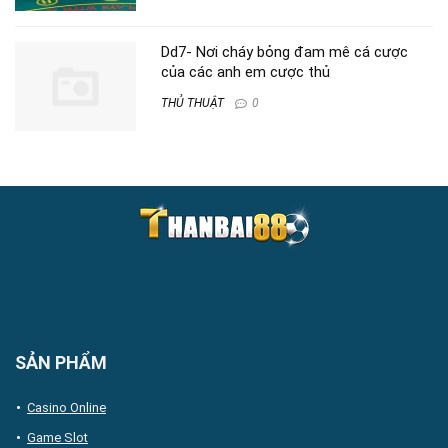
Dd7- Nơi cháy bỏng đam mê cá cược
của các anh em cược thủ
THỦ THUẬT
0
SẢN PHẨM
Casino Online
Game Slot