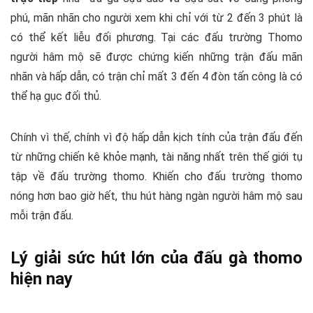
phú, mãn nhãn cho người xem khi chỉ với từ 2 đến 3 phút là
có thể kết liễu đối phương. Tại các đấu trường Thomo
người hâm mộ sẽ được chứng kiến những trận đấu mãn
nhãn và hấp dẫn, có trận chỉ mất 3 đến 4 đòn tấn công là có
thể hạ gục đối thủ.
Chính vì thế, chính vì độ hấp dẫn kịch tính của trận đấu đến
từ những chiến kê khỏe mạnh, tài năng nhất trên thế giới tụ
tập về đấu trường thomo. Khiến cho đấu trường thomo
nóng hơn bao giờ hết, thu hút hàng ngàn người hâm mộ sau
mỗi trận đấu.
Lý giải sức hút lớn của đấu gà thomo
hiện nay