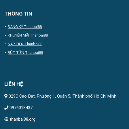
THÔNG TIN
ĐĂNG KÝ Thanbai88
KHUYẾN MÃI Thanbai88
NẠP TIỀN Thanbai88
RÚT TIỀN Thanbai88
LIÊN HỆ
329C Cao Đạt, Phường 1, Quận 5, Thành phố Hồ Chí Minh
0976013437
thanbai88.org