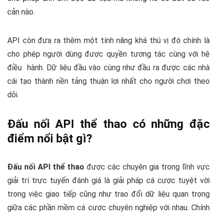
cản nào.
API còn đưa ra thêm một tính năng khá thú vị đó chính là
cho phép người dùng được quyền tương tác cùng với hệ
điều hành. Dữ liệu đầu vào cùng như đầu ra được các nhà
cái tạo thành nền tảng thuận lợi nhất cho người chơi theo
dõi.
Đấu nối API thể thao có những đặc
điểm nổi bật gì?
Đấu nối API thể thao
được các chuyên gia trong lĩnh vực
giải trí trực tuyến đánh giá là giải pháp cá cược tuyệt vời
trong việc giao tiếp cũng như trao đổi dữ liệu quan trọng
giữa các phần mềm cá cược chuyên nghiệp với nhau. Chính