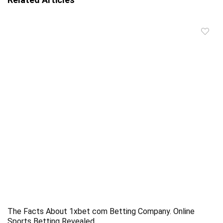
The Facts About 1xbet com Betting Company. Online
Sports Betting Revealed