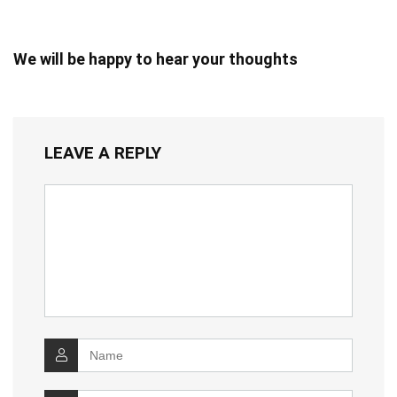
We will be happy to hear your thoughts
LEAVE A REPLY