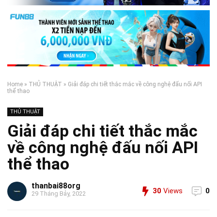
Home
»
THỦ THUẬT
»
Giải đáp chi tiết thắc mắc về công nghệ đấu nối API
thể thao
THỦ THUẬT
Giải đáp chi tiết thắc mắc
về công nghệ đấu nối API
thể thao
thanbai88org
30
Views
0
29 Tháng Bảy, 2022