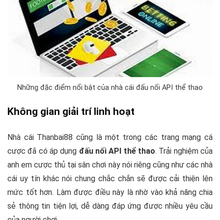
Những đặc điểm nổi bật của nhà cái đấu nối API thể thao
Không gian giải trí linh hoạt
Nhà cái Thanbai88 cũng là một trong các trang mạng cá
cược đã có áp dụng
đấu nối API thể thao
. Trải nghiệm của
anh em cược thủ tại sân chơi này nói riêng cũng như các nhà
cái uy tín khác nói chung chắc chắn sẽ được cải thiện lên
mức tốt hơn. Làm được điều này là nhờ vào khả năng chia
sẻ thông tin tiện lợi, dễ dàng đáp ứng được nhiều yêu cầu
của người chơi.