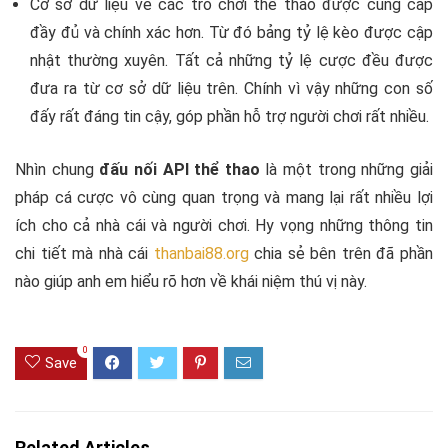
Cơ sở dữ liệu về các trò chơi thể thao được cung cấp
đầy đủ và chính xác hơn. Từ đó bảng tỷ lệ kèo được cập
nhật thường xuyên. Tất cả những tỷ lệ cược đều được
đưa ra từ cơ sở dữ liệu trên. Chính vì vậy những con số
đấy rất đáng tin cậy, góp phần hỗ trợ người chơi rất nhiều.
Nhìn chung
đấu nối API thể thao
là một trong những giải
pháp cá cược vô cùng quan trọng và mang lại rất nhiều lợi
ích cho cả nhà cái và người chơi. Hy vọng những thông tin
chi tiết mà nhà cái
thanbai88.org
chia sẻ bên trên đã phần
nào giúp anh em hiểu rõ hơn về khái niệm thú vị này.
0
Save
Related Articles