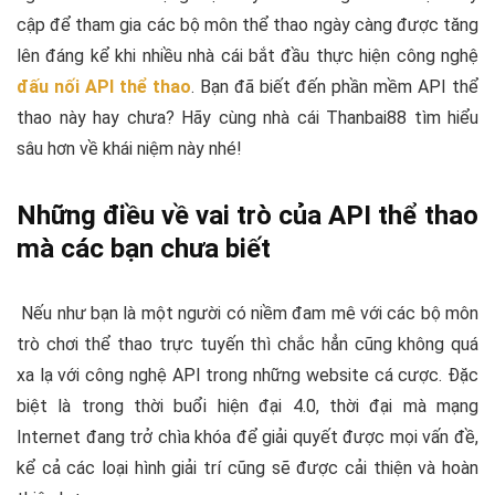
cập để tham gia các bộ môn thể thao ngày càng được tăng
lên đáng kể khi nhiều nhà cái bắt đầu thực hiện công nghệ
đấu nối API thể thao
. Bạn đã biết đến phần mềm API thể
thao này hay chưa? Hãy cùng nhà cái Thanbai88 tìm hiểu
sâu hơn về khái niệm này nhé!
Những điều về vai trò của API thể thao
mà các bạn chưa biết
Nếu như bạn là một người có niềm đam mê với các bộ môn
trò chơi thể thao trực tuyến thì chắc hẳn cũng không quá
xa lạ với công nghệ API trong những website cá cược. Đặc
biệt là trong thời buổi hiện đại 4.0, thời đại mà mạng
Internet đang trở chìa khóa để giải quyết được mọi vấn đề,
kể cả các loại hình giải trí cũng sẽ được cải thiện và hoàn