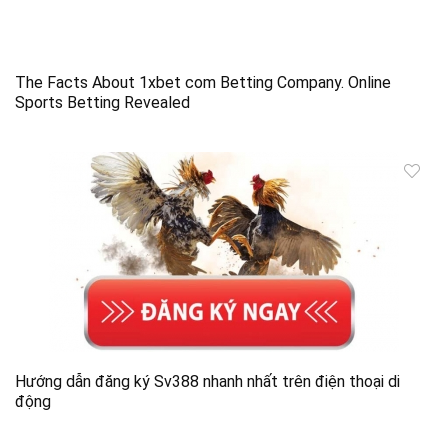
The Facts About 1xbet com Betting Company. Online
Sports Betting Revealed
Hướng dẫn đăng ký Sv388 nhanh nhất trên điện thoại di
động