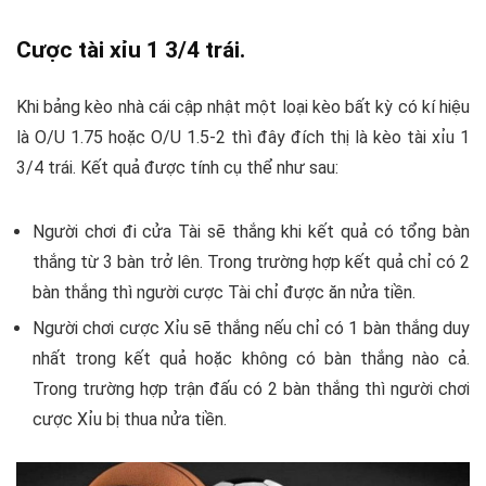
Cược tài xỉu 1 3/4 trái.
Khi bảng kèo nhà cái cập nhật một loại kèo bất kỳ có kí hiệu
là O/U 1.75 hoặc O/U 1.5-2 thì đây đích thị là kèo tài xỉu 1
3/4 trái. Kết quả được tính cụ thể như sau:
Người chơi đi cửa Tài sẽ thắng khi kết quả có tổng bàn
thắng từ 3 bàn trở lên. Trong trường hợp kết quả chỉ có 2
bàn thắng thì người cược Tài chỉ được ăn nửa tiền.
Người chơi cược Xỉu sẽ thắng nếu chỉ có 1 bàn thắng duy
nhất trong kết quả hoặc không có bàn thắng nào cả.
Trong trường hợp trận đấu có 2 bàn thắng thì người chơi
cược Xỉu bị thua nửa tiền.