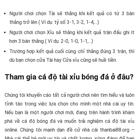
Người chơi chọn Tài sẽ thắng khi kết quả có từ 3 bàn
thắng trở lên ( Ví dụ: tỷ số 3-1, 3-2, 1-4,…)
Người chơi chọn Xỉu sẽ thắng khi kết quả trận đấu ghi ít
hơn 3 bàn thắng ( Ví dụ: 2-0, 1-0, 1-1,…)
Trường hợp kết quả cuối cùng chỉ thắng đúng 3 trận, thì
dù bạn chọn cửa Tài hay Cửa xỉu cũng sẽ huề tiền.
Tham gia cá độ tài xỉu bóng đá ở đâu?
Chúng tôi khuyến cáo tất cả người chơi nên tìm hiểu và luôn
tỉnh táo trong việc lựa chọn cho mình một nhà cái uy tín.
Nếu bạn là một người chơi mới, đang trên hành trình khám
phá về cá độ bóng đá và muốn trải nghiệm cá độ tài xỉu
online. Chúng tôi mạnh dạn đề cử nhà cái thanbai88.org –
Nhà cái thế hệ mới uy tín và chất lượng, xứng đáng để bạn