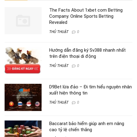
The Facts About 1xbet com Betting
Company. Online Sports Betting
Revealed
THỦ THUẬT
0
Hướng dẫn đăng ký Sv388 nhanh nhất
trên điện thoại di động
THỦ THUẬT
0
D9Bet lừa đảo – Đi tìm hiểu nguyên nhân
xuất hiện thông tin
THỦ THUẬT
0
Baccarat bảo hiểm giúp anh em nâng
cao tỷ lệ chiến thắng