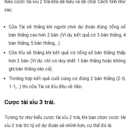
Kiểu cược tài xỉu 2 trái khá dễ hiểu và dễ chơi. Cách tính như
sau:
Cửa Tài sẽ thắng khi người chơi dự đoán đúng tổng số
bàn thắng cao hơn 2 bàn. (Ví dụ: kết quả có 3 bàn thắng, 4
bàn thắng, 5 bàn thắng,…)
Cửa Xỉu sẽ thắng khi kết quả có tổng số bàn thắng thấp
hơn 2 bàn. (Ví dụ: chỉ có duy nhất 1 bàn thắng hoặc không
ghi bàn thắng nào cả).
Trường hợp kết quả cuối cùng có đúng 2 bàn thắng (2-0,
1-1,…) thì cửa Tài và Xỉu đều về tiền.
Cược tài xỉu 3 trái.
Tương tự như kiểu cược tài xỉu 2 trái, khi bạn chọn cược tài
xỉu 3 trái thì tỷ số dự đoán sẽ nhỉnh hơn, cụ thể đó là: