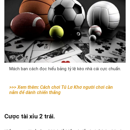
Mách bạn cách đọc hiểu bảng tỷ lệ kèo nhà cái cực chuẩn.
>>> Xem thêm:
Cách chơi Tú Lơ Khơ người chơi cần
nắm để dành chiến thắng
Cược tài xỉu 2 trái.